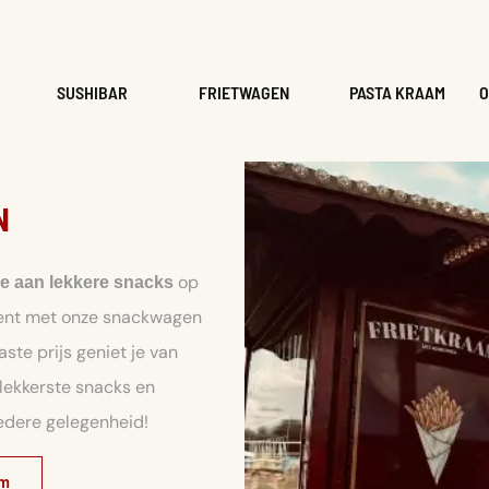
SUSHIBAR
FRIETWAGEN
PASTA KRAAM
O
N
op
ie aan lekkere snacks
ment met onze snackwagen
aste prijs geniet je van
 lekkerste snacks en
iedere gelegenheid!
am