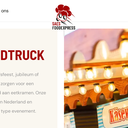
 ons
ODTRUCK
sfeest, jubileum of
j zorgen voor een
d aan eetkramen. Onze
 in Nederland en
t type evenement.