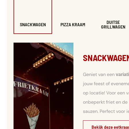
DUITSE
SNACKWAGEN
PIZZA KRAAM
GRILLWAGEN
SNACKWAGE
Geniet van een
variat
jouw feest of evene
op locatie! Voor een v
onbeperkt friet en de
sauzen. Perfect voor 
Bekijk deze eetkra