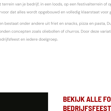
 terrein van je bedrijf, in een loods, op een festivalterrein of
ervoor dat alles wordt opgebouwd en volledig klaarstaat voor 
n bestaat onder andere uit friet en snacks, pizza en pasta, Dui
nden concepten zoals oliebollen of churros. Door deze variat
drijfsfeest en iedere doelgroep.
BEKIJK ALLE F
BEDRIJFSFEES