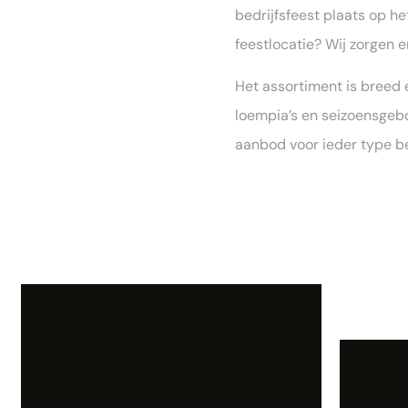
bedrijfsfeest plaats op het
feestlocatie? Wij zorgen 
Het assortiment is breed e
loempia’s en seizoensgebo
aanbod voor ieder type be