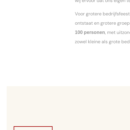
wij ervoor dat ons eigen t
Voor grotere bedrijfsfees
ontstaat en grotere groep
, met uitzo
100 personen
zowel kleine als grote be