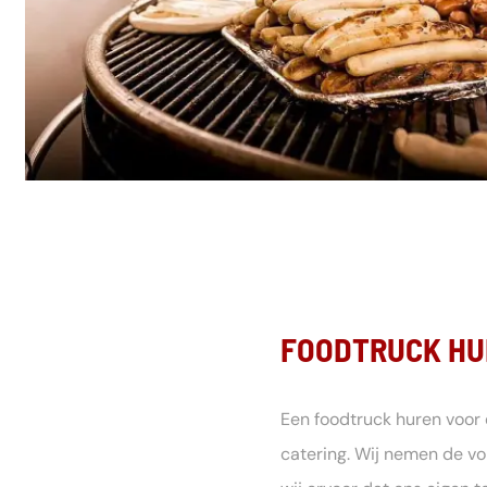
FOODTRUCK HU
Een foodtruck huren voor 
catering. Wij nemen de vo