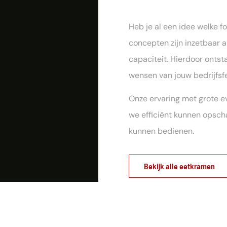
Heb je al een idee welke fo
concepten zijn inzetbaar a
capaciteit. Hierdoor ontst
wensen van jouw bedrijfsf
Onze ervaring met grote e
we efficiënt kunnen opsch
kunnen bedienen.
Bekijk alle eetkramen